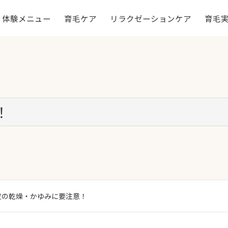
体験メニュー
育毛ケア
リラクゼーションケア
育毛
！
皮の乾燥・かゆみに要注意！