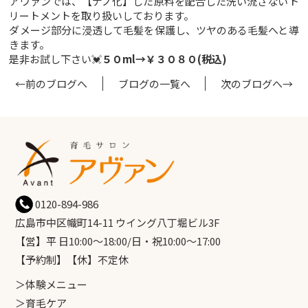
アヴァンでは、【ナノ化】した原料を配合した洗い流さないト
リートメントを取り扱いしております。
ダメージ部分に浸透して毛髪を保護し、ツヤのある毛髪へと導
きます。
是非お試し下さい💓
５０ml→￥３０８０(税込)
←前のブログへ
ブログの一覧へ
次のブログへ→
0120-894-986
広島市中区幟町14-11 ウイング八丁堀ビル3F
【営】平 日10:00～18:00/日・祝10:00～17:00
【予約制】【休】不定休
＞体験メニュー
＞育毛ケア